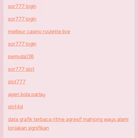
sor777 login
sor777 login
meilleur casino roulette live
sor777 login
pemuda138
sor777 slot
slot777
agen bola parlay
slot4d
data grafik terbaca ritme agresif mahjong ways alami
lonjakan signifikan