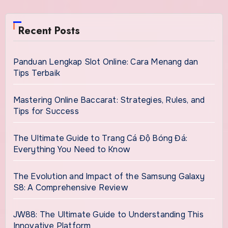
Recent Posts
Panduan Lengkap Slot Online: Cara Menang dan
Tips Terbaik
Mastering Online Baccarat: Strategies, Rules, and
Tips for Success
The Ultimate Guide to Trang Cá Độ Bóng Đá:
Everything You Need to Know
The Evolution and Impact of the Samsung Galaxy
S8: A Comprehensive Review
JW88: The Ultimate Guide to Understanding This
Innovative Platform