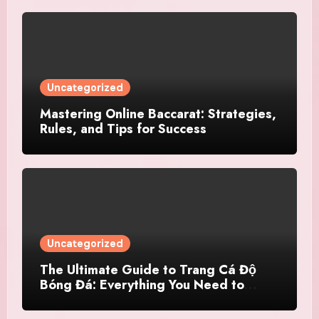
Uncategorized
Mastering Online Baccarat: Strategies,
Rules, and Tips for Success
Uncategorized
The Ultimate Guide to Trang Cá Độ
Bóng Đá: Everything You Need to
Know