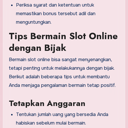
Periksa syarat dan ketentuan untuk
memastikan bonus tersebut adil dan
menguntungkan.
Tips Bermain Slot Online
dengan Bijak
Bermain slot online bisa sangat menyenangkan,
tetapi penting untuk melakukannya dengan bijak.
Berikut adalah beberapa tips untuk membantu
Anda menjaga pengalaman bermain tetap positif.
Tetapkan Anggaran
Tentukan jumlah uang yang bersedia Anda
habiskan sebelum mulai bermain.