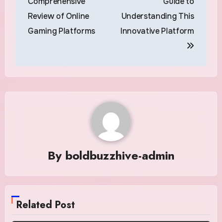
Comprehensive
Guide to
Review of Online
Understanding This
Gaming Platforms
Innovative Platform
By
boldbuzzhive-admin
Related Post