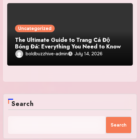
Uncategorized
The Ultimate Guide to Trang Cá Độ
Bóng Đá: Everything You Need to Know
boldbuzzhive-admin
July 14, 2026
Search
Search