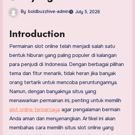
By
boldbuzzhive-admin
July 5, 2026
Introduction
Permainan slot online telah menjadi salah satu
bentuk hiburan yang paling populer di kalangan
para penjudi di Indonesia. Dengan berbagai pilihan
tema dan fitur menarik, tidak heran jika banyak
orang tertarik untuk mencoba peruntungannya.
Namun, dengan banyaknya situs yang
menawarkan permainan ini, penting untuk memilih
slot online terpercaya
agar pengalaman bermain
Anda aman dan menyenangkan. Artikel ini akan
membahas cara memilih situs slot online yang